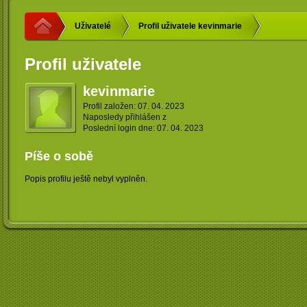
Uživatelé
Profil uživatele kevinmarie
Profil uživatele
kevinmarie
Profil založen: 07. 04. 2023
Naposledy přihlášen z
Poslední login dne: 07. 04. 2023
Píše o sobě
Popis profilu ještě nebyl vyplněn.