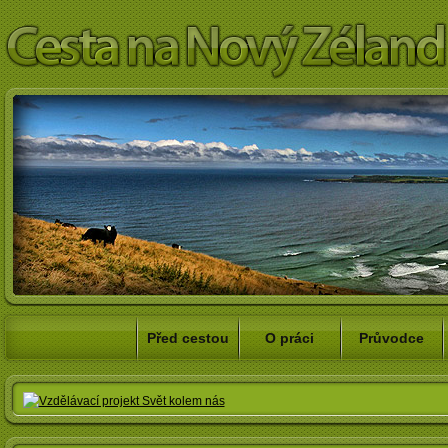
Před cestou
O práci
Průvodce