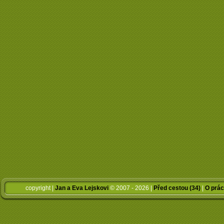
copyright |
Jan a Eva Lejskovi
© 2007 - 2026 |
Před cestou (34)
|
O prác