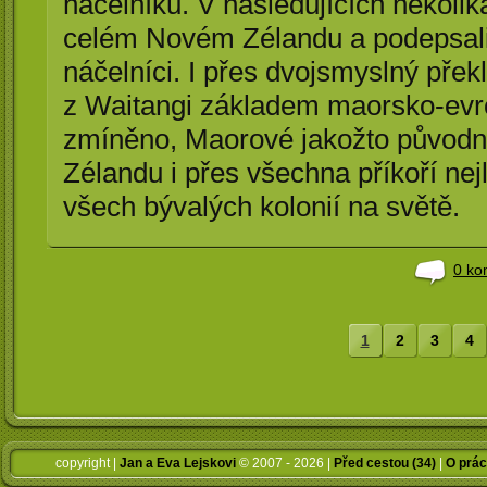
náčelníků. V následujících několi
celém Novém Zélandu a podepsali 
náčelníci. I přes dvojsmyslný pře
z Waitangi základem maorsko-evro
zmíněno, Maorové jakožto původn
Zélandu i přes všechna příkoří nej
všech bývalých kolonií na světě.
0 ko
1
2
3
4
copyright |
Jan a Eva Lejskovi
© 2007 - 2026 |
Před cestou (34)
|
O prác