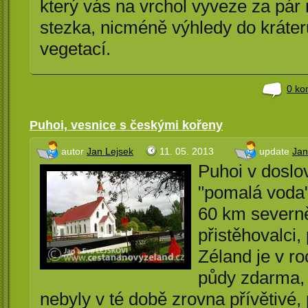
který vás na vrchol vyveze za pár
stezka, nicméně výhledy do kráter
vegetací.
0 ko
Puhoi, vesnice s českými kořeny
autor
Jan Lejsek
11. 05. 2013
update
Jan
Puhoi v dosl
"pomalá voda".
60 km severně
přistěhovalci
Zéland je v ro
půdy zdarma,
nebyly v té době zrovna přívětivé, 