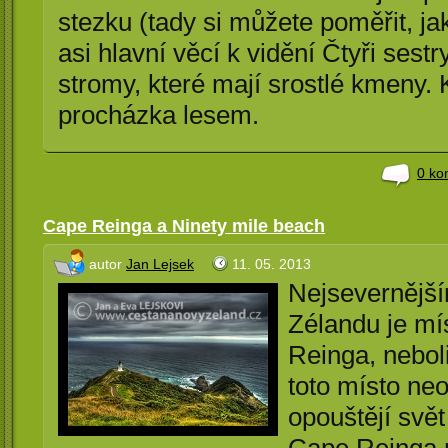
stezku (tady si můžete poměřit, ja
asi hlavní věcí k vidění Čtyři sestry
stromy, které mají srostlé kmeny.
procházka lesem.
0 ko
Cape Reinga a Ninety mile beach
autor
Jan Lejsek
11. 05. 2013
Nejsevernějš
Zélandu je m
Reinga, nebol
toto místo ne
opouštějí svě
Cape Reinga 