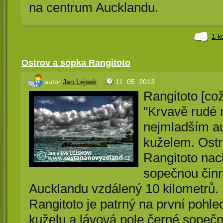
na centrum Aucklandu.
1 k
Ostrov a sopka Rangitoto
autor
Jan Lejsek
11. 05. 2013
Rangitoto [co
"Krvavě rudé 
nejmladším a
kuželem. Ostr
Rangitoto nach
sopečnou činn
Aucklandu vzdálený 10 kilometrů.
Rangitoto je patrný na první pohl
kuželu a lávová pole černé sopeč