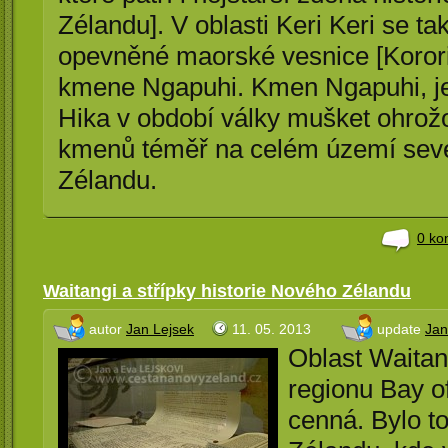
Zélandu]. V oblasti Keri Keri se t
opevněné maorské vesnice [Koror
kmene Ngapuhi. Kmen Ngapuhi, je
Hika v období války mušket ohrož
kmenů téměř na celém území sev
Zélandu.
0 ko
Waitangi a střípky historie Nového Zélandu
autor
Jan Lejsek
11. 05. 2013
update
Jan
Oblast Waitang
regionu Bay of
cenná. Bylo t