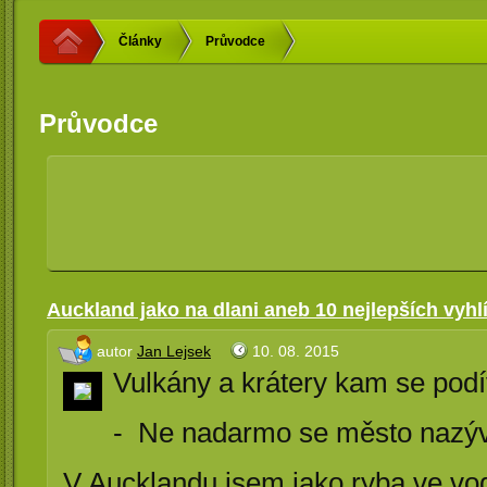
Články
Průvodce
Průvodce
Auckland jako na dlani aneb 10 nejlepších vyhlíd
autor
Jan Lejsek
10. 08. 2015
Vulkány a krátery kam se pod
- Ne nadarmo se město nazýv
V Aucklandu jsem jako ryba ve v