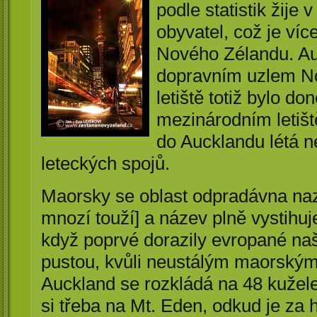
podle statistik žije
obyvatel, což je víc
Nového Zélandu. Au
dopravním uzlem N
letiště totiž bylo d
mezinárodním letiš
do Aucklandu létá n
leteckých spojů.
Maorsky se oblast odpradávna naz
mnozí touží] a název plně vystihu
když poprvé dorazily evropané naš
pustou, kvůli neustálým maorským
Auckland se rozkládá na 48 kužel
si třeba na Mt. Eden, odkud je za