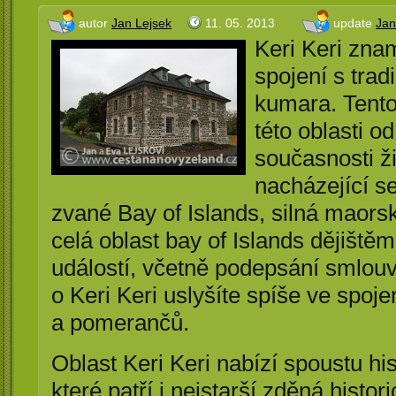
autor
Jan Lejsek
11. 05. 2013
update
Jan
Keri Keri zna
spojení s tra
kumara. Tento
této oblasti o
současnosti ži
nacházející se
zvané Bay of Islands, silná maors
celá oblast bay of Islands dějištěm
událostí, včetně podepsání smlouv
o Keri Keri uslyšíte spíše ve spo
a pomerančů.
Oblast Keri Keri nabízí spoustu hi
které patří i nejstarší zděná hist