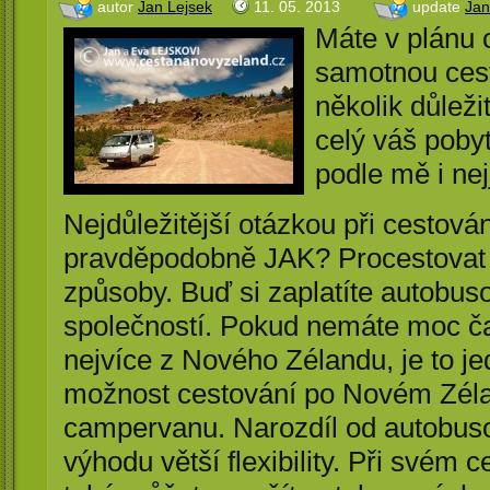
autor
Jan Lejsek
11. 05. 2013
update
Jan
Máte v plánu 
samotnou cest
několik důleži
celý váš pobyt
podle mě i ne
Nejdůležitější otázkou při cesto
pravděpodobně JAK? Procestovat 
způsoby. Buď si zaplatíte autobus
společností. Pokud nemáte moc ča
nejvíce z Nového Zélandu, je to j
možnost cestování po Novém Zéla
campervanu. Narozdíl od autobuso
výhodu větší flexibility. Při své