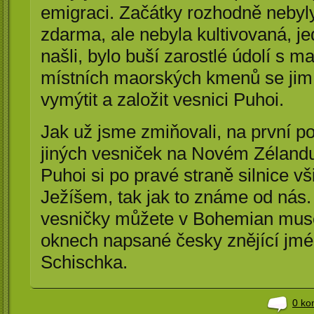
emigraci. Začátky rozhodně nebyly
zdarma, ale nebyla kultivovaná, je
našli, bylo buší zarostlé údolí s 
místních maorských kmenů se jim 
vymýtit a založit vesnici Puhoi.
Jak už jsme zmiňovali, na první po
jiných vesniček na Novém Zélandu,
Puhoi si po pravé straně silnice v
Ježíšem, tak jak to známe od nás.
vesničky můžete v Bohemian muse
oknech napsané česky znějící jmén
Schischka.
0 ko