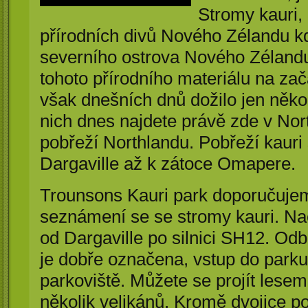
Stromy kauri, 
přírodních divů Nového Zélandu kd
severního ostrova Nového Zélandu
tohoto přírodního materiálu na zač
však dnešních dnů dožilo jen někol
nich dnes najdete právě zde v Nor
pobřeží Northlandu. Pobřeží kauri
Dargaville až k zátoce Omapere.
Trounsons Kauri park doporučujem
seznámení se se stromy kauri. Na
od Dargaville po silnici SH12. Od
je dobře označena, vstup do parku 
parkoviště. Můžete se projít lesem
několik velikánů. Kromě dvojice p