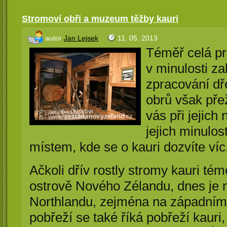
Stromoví obři a muzeum těžby kauri
autor
Jan Lejsek
11. 05. 2013
Téměř celá pr
v minulosti za
zpracování dře
obrů však pře
vás při jejich
jejich minulo
místem, kde se o kauri dozvíte víc
Ačkoli dřív rostly stromy kauri t
ostrově Nového Zélandu, dnes je
Northlandu, zejména na západním
pobřeží se také říká pobřeží kauri