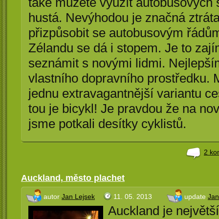
také můžete využít autobusových spo
hustá. Nevýhodou je značná ztráta f
přizpůsobit se autobusovým řádů
Zélandu se dá i stopem. Je to zaj
seznámit s novými lidmi. Nejlep
vlastního dopravního prostředku.
jednu extravagantnější variantu 
tou je bicykl! Je pravdou že na no
jsme potkali desítky cyklistů.
2 ko
Auckland, město plachet
autor
Jan Lejsek
11. 05. 2013
update
Jan
Auckland je největ