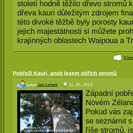
století hodně těžilo dřevo stromů k
dřeva kauri důležitým zdrojem fin
této divoké těžbě byly porosty ka
jejich majestátnosti si můžete pr
krajinných oblastech Waipoua a Tr
0 ko
Pobřeží Kauri, aneb lesem obřích stromů
autor
Jan Lejsek
11. 05. 2013
Západní pobře
Novém Zélandu
Pokud vás zaj
se seznámit s
říše stromů, 