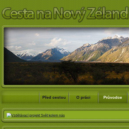
Před cestou
O práci
Průvodce