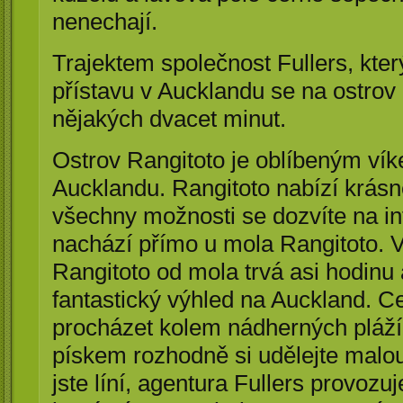
nenechají.
Trajektem společnost Fullers, kter
přístavu v Aucklandu se na ostrov
nějakých dvacet minut.
Ostrov Rangitoto je oblíbeným ví
Aucklandu. Rangitoto nabízí krásn
všechny možnosti se dozvíte na inf
nachází přímo u mola Rangitoto. 
Rangitoto od mola trvá asi hodinu a
fantastický výhled na Auckland. C
procházet kolem nádherných pláž
pískem rozhodně si udělejte malo
jste líní, agentura Fullers provozu