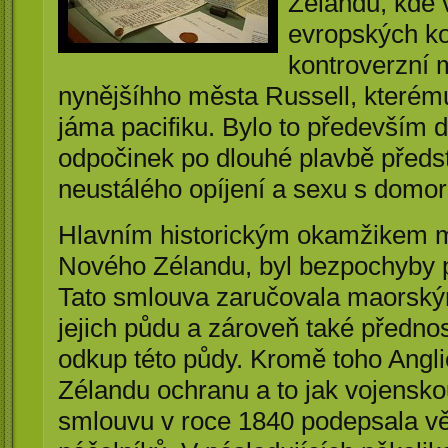
Zélandu, kde 
evropských kol
kontroverzní 
nynějšíhho města Russell, kterém
jáma pacifiku. Bylo to především d
odpočinek po dlouhé plavbě předs
neustálého opíjení a sexu s domo
Hlavním historickým okamžikem mě
Nového Zélandu, byl bezpochyby 
Tato smlouva zaručovala maorský
jejich půdu a zároveň také předno
odkup této půdy. Kromě toho Ang
Zélandu ochranu a to jak vojenskou
smlouvu v roce 1840 podepsala v