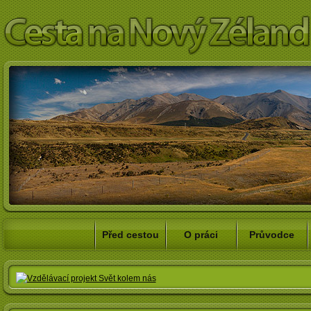
Před cestou
O práci
Průvodce