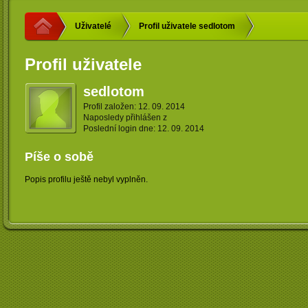
Uživatelé
Profil uživatele sedlotom
Profil uživatele
sedlotom
Profil založen: 12. 09. 2014
Naposledy přihlášen z
Poslední login dne: 12. 09. 2014
Píše o sobě
Popis profilu ještě nebyl vyplněn.