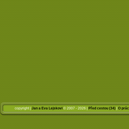
copyright |
Jan a Eva Lejskovi
© 2007 - 2026 |
Před cestou (34)
|
O prác