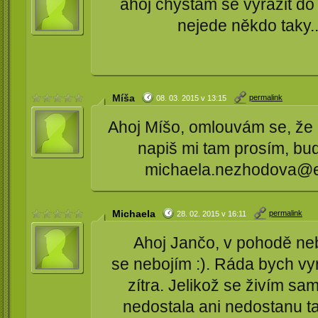
ahoj chystám se vyrazit do
nejede někdo taky..
Míša
permalink
08. 03. 2015 v 13:15
Ahoj Míšo, omlouvám se, že p
napiš mi tam prosím, bude
michaela.nezhodova@ema
Michaela
permalink
28. 02. 2015 v 16:11
Ahoj Jančo, v pohodě neb
se nebojím :). Ráda bych vy
zítra. Jelikož se živím sa
nedostala ani nedostanu tak