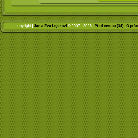
copyright |
Jan a Eva Lejskovi
© 2007 - 2026 |
Před cestou (34)
|
O prác