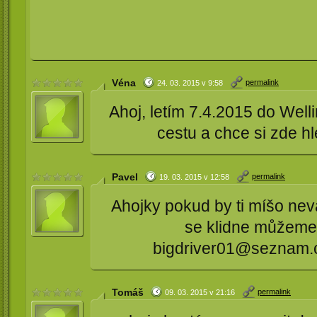
Véna
permalink
24. 03. 2015 v 9:58
Ahoj, letím 7.4.2015 do Wel
cestu a chce si zde hl
Pavel
permalink
19. 03. 2015 v 12:58
Ahojky pokud by ti míšo neva
se klidne můžeme 
bigdriver01@seznam.c
Tomáš
permalink
09. 03. 2015 v 21:16