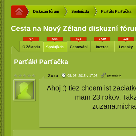
Diskuzní fórum
Spolujízda
Parťák/ Parťačka
Cesta na Nový Zéland diskuzní fór
67
644
424
2720
135
O Zélandu
Spolujízda
Cestování
Inzerce
Letenky
Parťák/ Parťačka
Zuzu
permalink
08. 05. 2015 v 17:05
Ahoj :) tiez chcem ist zacia
mam 23 rokov. Takze
zuzana.micha