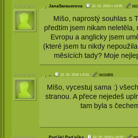
JanaSarauerova
per
22. 02. 2015 v 14:05
Míšo, naprostý souhlas s T
předtím jsem nikam neletěla,
Evropu a anglicky jsem umě
(které jsem tu nikdy nepoužila
měsících tady? Moje nejlepš
..
permalink
22. 02. 2015 v 8:31
Míšo, vycestuj sama :) všec
stranou. A přece nejedeš upln
tam byla s čeche
Parťák/ Parťačka
pe
02. 02. 2015 v 10:55