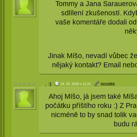
Tommy a Jana Sarauerová 
sdlílení zkušeností. Kdy
vaše komentáře dodali odv
něký
Jinak Míšo, nevadí vůbec že
nějaký kontakt? Email nebo
:)
permalink
24. 02. 2015 v 12:21
Ahoj Míšo, já jsem také Míša
počátku příštího roku :) Z Pra
nicméně to by snad tolik va
budu rá