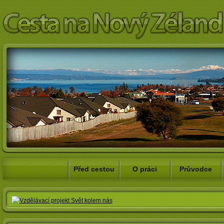
Před cestou
O práci
Průvodce