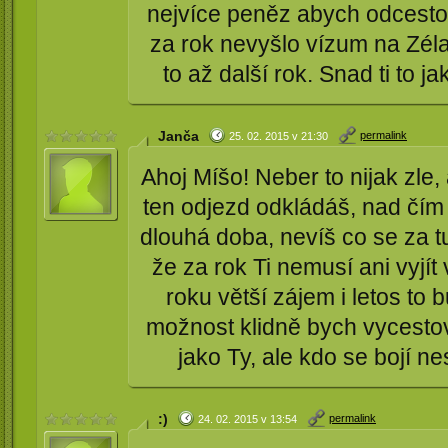
nejvíce peněz abych odcesto
za rok nevyšlo vízum na Zéla
to až další rok. Snad ti to ja
Janča
permalink
25. 02. 2015 v 21:30
Ahoj Míšo! Neber to nijak zle,
ten odjezd odkládáš, nad čím 
dlouhá doba, nevíš co se za t
že za rok Ti nemusí ani vyjít 
roku větší zájem i letos to
možnost klidně bych vycestov
jako Ty, ale kdo se bojí ne
:)
permalink
24. 02. 2015 v 13:54