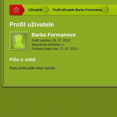
Uživatelé
Profil uživatele Barka Formanova
Profil uživatele
Barka Formanova
Profil založen: 09. 07. 2013
Naposledy přihlášen z
Poslední login dne: 17. 07. 2013
Píše o sobě
Popis profilu ještě nebyl vyplněn.