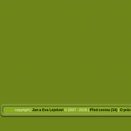
copyright |
Jan a Eva Lejskovi
© 2007 - 2026 |
Před cestou (34)
|
O prác