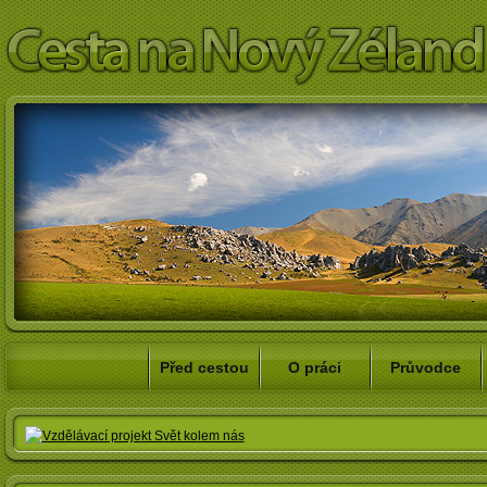
Před cestou
O práci
Průvodce