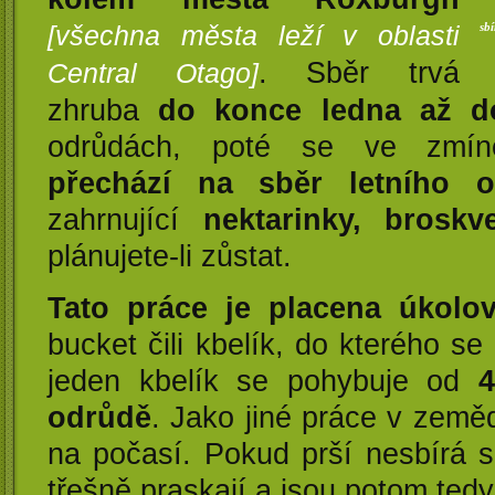
[všechna města leží v oblasti
sb
. Sběr trvá
Central Otago]
zhruba
do konce ledna až d
odrůdách, poté se ve zmín
přechází na sběr letního o
zahrnující
nektarinky, brosk
plánujete-li zůstat.
Tato práce je placena úkolo
bucket čili kbelík, do kterého s
jeden kbelík se pohybuje od
4
odrůdě
. Jako jiné práce v zeměd
na počasí. Pokud prší nesbírá 
třešně praskají a jsou potom ted