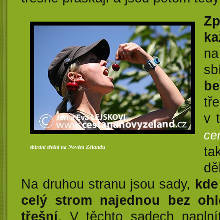
Zp
ka
n
sb
be
tř
v 
ce
sbírání třešní na Novém Zélandu
ta
dě
Na druhou stranu jsou sady,
kde
celý strom najednou bez ohl
třešní
. V těchto sadech naplnít