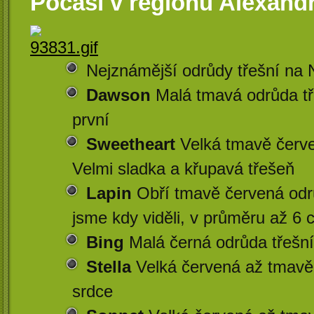
Počasí v regionu Alexand
Nejznámější odrůdy třešní na
Dawson
Malá tmavá odrůda tře
první
Sweetheart
Velká tmavě červe
Velmi sladka a křupavá třešeň
Lapin
Obří tmavě červená odrů
jsme kdy viděli, v průměru až 6 
Bing
Malá černá odrůda třešní
Stella
Velká červená až tmavě
srdce