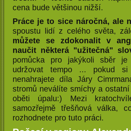
cena bude většinou nižší.
Práce je to sice náročná, ale n
spoustu lidí z celého světa, zá
můžete se zdokonalit v ang
naučit některá "užitečná" slo
pomůcka pro jakýkoli sběr j
udržovat tempo ... pokud s
nenahrajete díla Járy Cimrma
stromů neválíte smíchy a ostatní
oběti úpalu:) Mezi kratochví
samozřejmě třešňová válka, c
rozhodnete pro tuto práci.