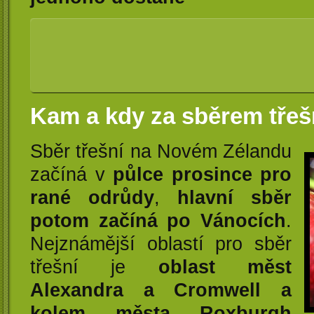
Kam a kdy za sběrem třeš
Sběr třešní na Novém Zélandu
začíná v
půlce prosince pro
rané odrůdy
,
hlavní sběr
potom začíná po Vánocích
.
Nejznámější oblastí pro sběr
třešní je
oblast měst
Alexandra a Cromwell a
kolem města Roxburgh