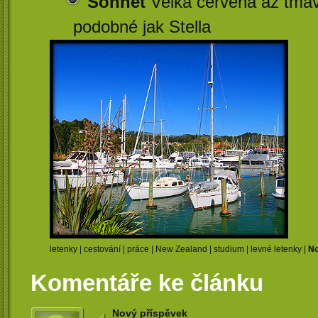
Sonnet
Velká červená až tmav
podobné jak Stella
letenky | cestování | práce | New Zealand | studium | levné letenky |
No
Komentáře ke článku
Nový příspěvek