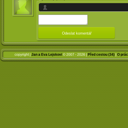
copyright |
Jan a Eva Lejskovi
© 2007 - 2026 |
Před cestou (34)
|
O prác