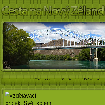
Před cestou
O práci
Průvodce